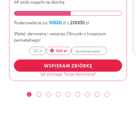
64 osób wsparło tę zbiórkę
Podarowaliście już
10520
zł z
20000
zł
Wpłać darowiznę i wesprzyj Okruszki z hospicjum
perinatalnego!
50 zł
100 zł
WSPIERAM ZBIÓRKĘ
Jak pomaga
Twoja darowizna?