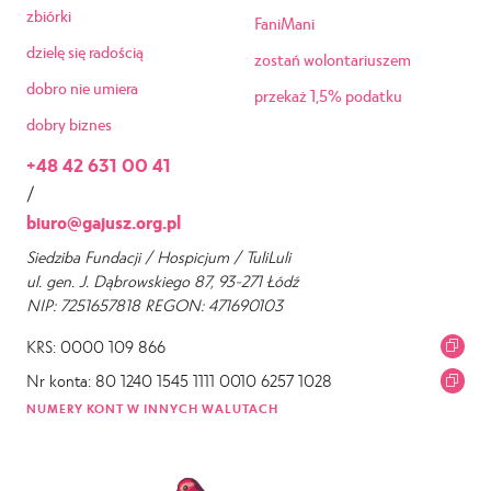
zbiórki
FaniMani
dzielę się radością
zostań wolontariuszem
dobro nie umiera
przekaż 1,5% podatku
dobry biznes
+48 42 631 00 41
/
biuro@gajusz.org.pl
Siedziba Fundacji / Hospicjum / TuliLuli
ul. gen. J. Dąbrowskiego 87, 93-271 Łódź
NIP: 7251657818 REGON: 471690103
KRS: 0000 109 866
Nr konta: 80 1240 1545 1111 0010 6257 1028
NUMERY KONT W INNYCH WALUTACH