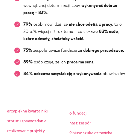
wewnętrznej determinacji, żeby
wykonywać dobrze
pracę – 83%.
79%
osób mówi dziś, że
nie chce odejść z pracy,
to o
20 p.% więcej niż rok temu. I co ciekawe
83% osób,
które odeszły, chciałoby wrócić.
75%
zespołu uważa fundację za
dobrego pracodawcę.
89%
osób czuje, że ich
praca ma sens.
84%
odczuwa satysfakcję z wykonywania
obowiązków.
arcypiękne kwartalniki
o fundacji
statut i sprawozdania
nasz zespół
realizowane projekty
Gajusz szuka człowieka