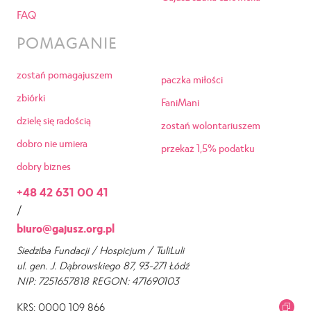
FAQ
POMAGANIE
zostań pomagajuszem
paczka miłości
zbiórki
FaniMani
dzielę się radością
zostań wolontariuszem
dobro nie umiera
przekaż 1,5% podatku
dobry biznes
+48 42 631 00 41
/
biuro@gajusz.org.pl
Siedziba Fundacji / Hospicjum / TuliLuli
ul. gen. J. Dąbrowskiego 87, 93-271 Łódź
NIP: 7251657818 REGON: 471690103
KRS: 0000 109 866