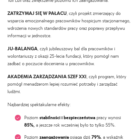
Tuli Luli oraz zwiększenie poziomu ich zaangażowania.
ZATRZYMAJ SIĘ W PAŁACU
, czyli projekt zmierzający do
wsparcia emocjonalnego pracowników hospicjum stacjonarnego,
wdrożenia nowych standardów pracy oraz poprawy przepływu
informacji w jednostce.
JU-BALANGA
, czyli jubileuszowy bal dla pracowników i
wolontariuszy z okazji 25-lecia fundacji, który pomógł nam
zadbać o poczucie docenienia u pracowników.
AKADEMIA ZARZĄDZANIA SZEF XXI
, czyli program, który
pomógł menadżerom lepiej rozumieć potrzeby i zarządzać
ludźmi.
Najbardziej spektakularne efekty:
Poziom
stabilności i bezpieczeństwa
pracy wynosi
85%,
a jeszcze rok wcześniej było to tylko 55%.
Poziom
zaangażowania
osiąga dziś
79%
, a wskaźnik