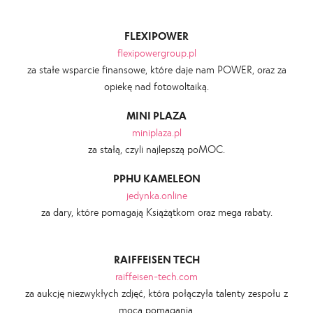
FLEXIPOWER
flexipowergroup.pl
za stałe wsparcie finansowe, które daje nam POWER, oraz za
opiekę nad fotowoltaiką.
MINI PLAZA
miniplaza.pl
za stałą, czyli najlepszą poMOC.
PPHU KAMELEON
jedynka.online
za dary, które pomagają Książątkom oraz mega rabaty.
RAIFFEISEN TECH
raiffeisen-tech.com
za aukcję niezwykłych zdjęć, która połączyła talenty zespołu z
mocą pomagania.