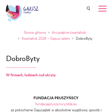
Strona główna
>
Arcypiękne kwartalniki
>
Kwartalnik 2024 – Gajusz latem
>
DobroByty
DobroByty
W firmach, ludziach cud ukryty.
FUNDACJA PRUSZYŃSCY
fundacjapruszynscy.tilda.ws
za pokochanie Gajuszątek w absolutnie wyjątkowy sposób i