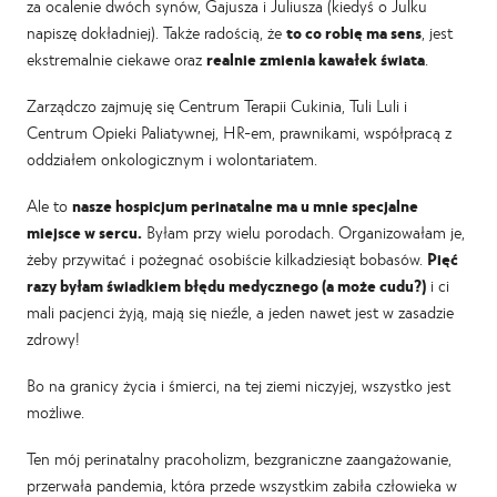
za ocalenie dwóch synów, Gajusza i Juliusza (kiedyś o Julku
napiszę dokładniej). Także radością, że
to co robię ma sens
, jest
ekstremalnie ciekawe oraz
realnie zmienia kawałek świata
.
Zarządczo zajmuję się Centrum Terapii Cukinia, Tuli Luli i
Centrum Opieki Paliatywnej, HR-em, prawnikami, współpracą z
oddziałem onkologicznym i wolontariatem.
Ale to
nasze hospicjum perinatalne ma u mnie specjalne
miejsce w sercu.
Byłam przy wielu porodach. Organizowałam je,
żeby przywitać i pożegnać osobiście kilkadziesiąt bobasów.
Pięć
razy byłam świadkiem błędu medycznego (a może cudu?)
i ci
mali pacjenci żyją, mają się nieźle, a jeden nawet jest w zasadzie
zdrowy!
Bo na granicy życia i śmierci, na tej ziemi niczyjej, wszystko jest
możliwe.
Ten mój perinatalny pracoholizm, bezgraniczne zaangażowanie,
przerwała pandemia, która przede wszystkim zabiła człowieka w