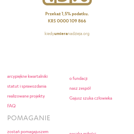
Przekaż 1,5% podatku.
KRS 0000 109 866
kiedy
umiera
nadzieja.org
arcypiękne kwartalniki
o fundacji
statut i sprawozdania
nasz zespół
realizowane projekty
Gajusz szuka człowieka
FAQ
POMAGANIE
zostań pomagajuszem
paczka miłości