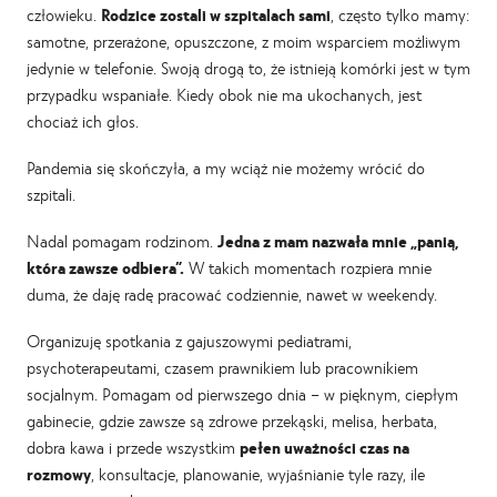
człowieku.
Rodzice zostali w szpitalach sami
, często tylko mamy:
samotne, przerażone, opuszczone, z moim wsparciem możliwym
jedynie w telefonie. Swoją drogą to, że istnieją komórki jest w tym
przypadku wspaniałe. Kiedy obok nie ma ukochanych, jest
chociaż ich głos.
Pandemia się skończyła, a my wciąż nie możemy wrócić do
szpitali.
Nadal pomagam rodzinom.
Jedna z mam nazwała mnie „panią,
która zawsze odbiera”.
W takich momentach rozpiera mnie
duma, że daję radę pracować codziennie, nawet w weekendy.
Organizuję spotkania z gajuszowymi pediatrami,
psychoterapeutami, czasem prawnikiem lub pracownikiem
socjalnym. Pomagam od pierwszego dnia – w pięknym, ciepłym
gabinecie, gdzie zawsze są zdrowe przekąski, melisa, herbata,
dobra kawa i przede wszystkim
pełen uważności czas na
rozmowy
, konsultacje, planowanie, wyjaśnianie tyle razy, ile