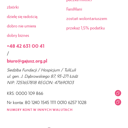
zbiórki
FaniMani
dzielę się radością
zostań wolontariuszem
dobro nie umiera
przekaż 1,5% podatku
dobry biznes
+48 42 631 00 41
/
biuro@gajusz.org.pl
Siedziba Fundacji / Hospicjum / TuliLuli
ul. gen. J. Dąbrowskiego 87, 93-271 Łódź
NIP: 7251657818 REGON: 471690103
KRS: 0000 109 866
Nr konta: 80 1240 1545 1111 0010 6257 1028
NUMERY KONT W INNYCH WALUTACH