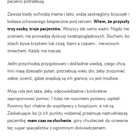
pacjenci potrzebują.
Zawsze kiedy wchodzą mama i tato, widzę zaokrąglony brzuszek i
bobasa schowanego bezpiecznie pod sercem.
Wiem, że przyszły
trzy osoby, troje pacjentów.
Wszyscy tak samo ważni. Nigdy nie
oceniam, nie prowadzę dyskusji światopoglądowych. Słucham, bo
strach bywa krzykiem lub ciszą, łzami a czasem… nerwowym
śmiechem. Każdy ma inaczej.
Jedni przychodzą przygotowani i dokładnie wiedzą, czego chcą.
Inni mają dziesiątki pytań, potrzebują wielu dni, żeby zrozumieć
siebie, ocenić, gdzie znajdują są ich granice, co jest możliwe.
Moja rola jest taka, żeby odpowiedzialnie i konkretnie
zaproponować pomoc. I tutaj nie rozumiem postawy szpitali.
Powinny być chętne do współpracy z hospicjum, a nie są.
Zaskakujące, bo (z ich punktu widzenia) przejmuję najtrudniejszą
pacjentkę,
mam czas na słuchanie
, góry chusteczek do ocierania
łez, super specjalistów z ogromnym doświadczeniem.