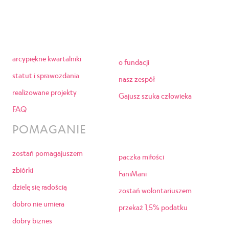
arcypiękne kwartalniki
o fundacji
statut i sprawozdania
nasz zespół
realizowane projekty
Gajusz szuka człowieka
FAQ
POMAGANIE
zostań pomagajuszem
paczka miłości
zbiórki
FaniMani
dzielę się radością
zostań wolontariuszem
dobro nie umiera
przekaż 1,5% podatku
dobry biznes