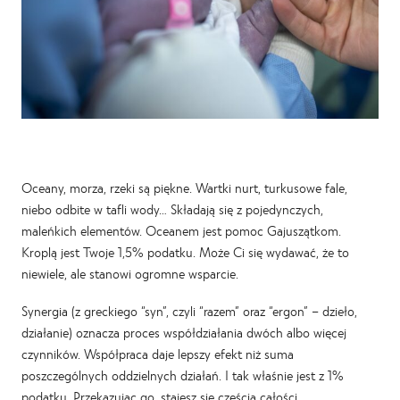
Oceany, morza, rzeki są piękne. Wartki nurt, turkusowe fale,
niebo odbite w tafli wody… Składają się z pojedynczych,
maleńkich elementów. Oceanem jest pomoc Gajuszątkom.
Kroplą jest Twoje 1,5% podatku. Może Ci się wydawać, że to
niewiele, ale stanowi ogromne wsparcie.
Synergia (z greckiego “syn”, czyli “razem” oraz “ergon” – dzieło,
działanie) oznacza proces współdziałania dwóch albo więcej
czynników. Współpraca daje lepszy efekt niż suma
poszczególnych oddzielnych działań. I tak właśnie jest z 1%
podatku. Przekazując go, stajesz się częścią całości.