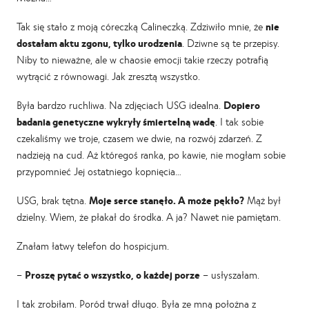
Tak się stało z moją córeczką Calineczką. Zdziwiło mnie, że
nie
dostałam aktu zgonu, tylko urodzenia
. Dziwne są te przepisy.
Niby to nieważne, ale w chaosie emocji takie rzeczy potrafią
wytrącić z równowagi. Jak zresztą wszystko.
Była bardzo ruchliwa. Na zdjęciach USG idealna.
Dopiero
badania genetyczne wykryły śmiertelną wadę
. I tak sobie
czekaliśmy we troje, czasem we dwie, na rozwój zdarzeń. Z
nadzieją na cud. Aż któregoś ranka, po kawie, nie mogłam sobie
przypomnieć Jej ostatniego kopnięcia…
USG, brak tętna.
Moje serce stanęło. A może pękło?
Mąż był
dzielny. Wiem, że płakał do środka. A ja? Nawet nie pamiętam.
Znałam łatwy telefon do hospicjum.
–
Proszę pytać o wszystko, o każdej porze
– usłyszałam.
I tak zrobiłam. Poród trwał długo. Była ze mną położna z