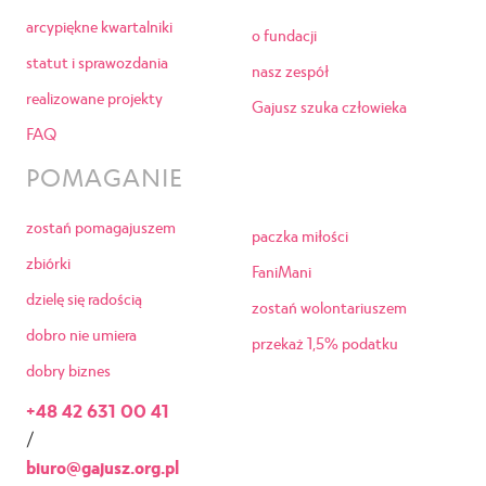
arcypiękne kwartalniki
o fundacji
statut i sprawozdania
nasz zespół
realizowane projekty
Gajusz szuka człowieka
FAQ
POMAGANIE
zostań pomagajuszem
paczka miłości
zbiórki
FaniMani
dzielę się radością
zostań wolontariuszem
dobro nie umiera
przekaż 1,5% podatku
dobry biznes
+48 42 631 00 41
/
biuro@gajusz.org.pl