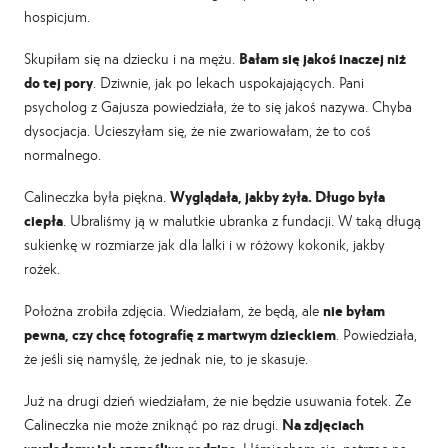
hospicjum.
Skupiłam się na dziecku i na mężu.
Bałam się jakoś inaczej niż
do tej pory
. Dziwnie, jak po lekach uspokajających. Pani
psycholog z Gajusza powiedziała, że to się jakoś nazywa. Chyba
dysocjacja. Ucieszyłam się, że nie zwariowałam, że to coś
normalnego.
Calineczka była piękna.
Wyglądała, jakby żyła. Długo była
ciepła
. Ubraliśmy ją w malutkie ubranka z fundacji. W taką długą
sukienkę w rozmiarze jak dla lalki i w różowy kokonik, jakby
rożek.
Położna zrobiła zdjęcia. Wiedziałam, że będą, ale
nie byłam
pewna, czy chcę fotografię z martwym dzieckiem
. Powiedziała,
że jeśli się namyślę, że jednak nie, to je skasuje.
Już na drugi dzień wiedziałam, że nie będzie usuwania fotek. Że
Calineczka nie może zniknąć po raz drugi.
Na zdjęciach
wyglądamy jak szczęśliwa rodzina
. Uśmiecham się, patrząc na