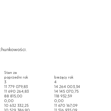
achunkowości.
Stan za
poprzedni rok
bieżący rok
3
4
11 779 079,83
14 264 003,34
11 690 264,83
14 145 070,75
88 815,00
118 932,59
0,00
0,00
10 632 332,25
11 670 167,09
10 529 386,90
11 516 935,09