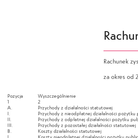
Rachun
Rachunek zys
za okres od 
Pozycja
Wyszczególnienie
1
2
A.
Przychody z działalności statutowej
I.
Przychody z nieodpłatnej działalności pożytku
II.
Przychody z odpłatnej działalności pożytku pu
III.
Przychody z pozostałej działalności statutowej
B.
Koszty działalności statutowej
I.
Koszty nieodpłatnej działalności pożytku publ