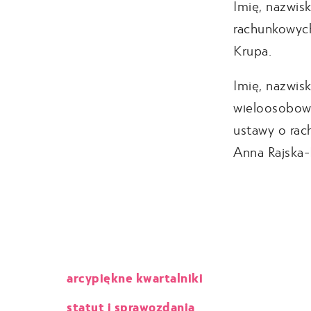
Imię, nazwis
rachunkowych
Krupa.
Imię, nazwisk
wieloosobowy
ustawy o rac
Anna Rajska-
arcypiękne kwartalniki
statut i sprawozdania