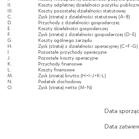
II.
Koszty odpłatnej działalności pożytku publicz
III.
Koszty pozostałej działalności statutowej
C.
Zysk (strata) z działalności statutowej (A-B)
D.
Przychody z działalności gospodarczej
E.
Koszty działalności gospodarczej
F.
Zysk (strata) z działalności gospodarczej (D-E)
G.
Koszty ogólnego zarządu
H.
Zysk (strata) z działalności operacyjnej (C+F-G)
I.
Pozostałe przychody operacyjne
J.
Pozostałe koszty operacyjne
K.
Przychody finansowe
L.
Koszty finansowe
M.
Zysk (strata) brutto (H+I-J+K-L)
N.
Podatek dochodowy
O.
Zysk (strata) netto (M-N)
Data sporzą
Data zatwier