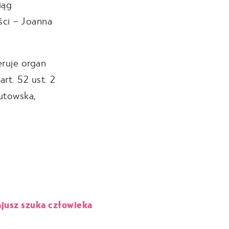
iąg
ści – Joanna
eruje organ
rt. 52 ust. 2
utowska,
jusz szuka człowieka