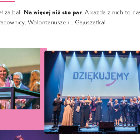
ł za bal!
Na więcej niż sto par
. A każda z nich to nas
racownicy, Wolontariusze i… Gajuszątka!