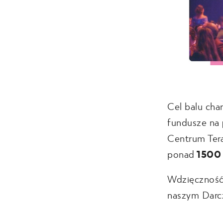
Cel balu cha
fundusze na
Centrum Terap
ponad
1500 
Wdzięczność, 
naszym Darc