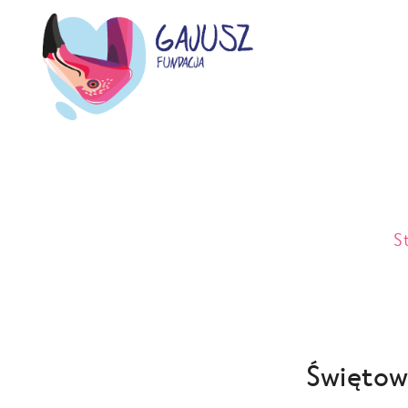
S
Świętow