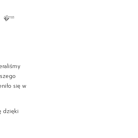
eraliśmy
aszego
eniło się w
 dzięki