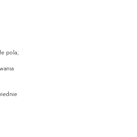
e pola;
awania
wiednie