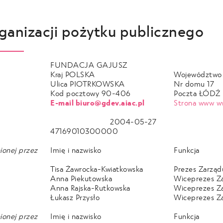
ganizacji pożytku publicznego
FUNDACJA GAJUSZ
Kraj POLSKA
Województwo
Ulica PIOTRKOWSKA
Nr domu 17
Kod pocztowy 90-406
Poczta ŁÓDŹ
E-mail biuro@gdev.aiac.pl
Strona www ww
2004-05-27
47169010300000
nionej przez
Imię i nazwisko
Funkcja
Tisa Żawrocka-Kwiatkowska
Prezes Zarząd
Anna Piekutowska
Wiceprezes Z
Anna Rajska-Rutkowska
Wiceprezes Z
Łukasz Przysło
Wiceprezes Z
nionej przez
Imię i nazwisko
Funkcja