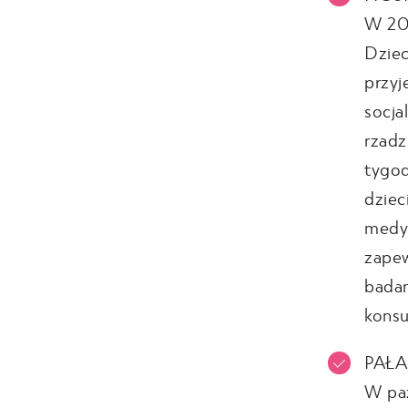
W 20
Dziec
przyj
socja
rzadz
tygod
dziec
medyc
zapew
badan
konsu
PAŁA
W paź