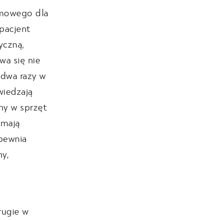
mowego dla
pacjent
yczną,
wa się nie
 dwa razy w
wiedzają
ny w sprzęt
 mają
pewnia
ny,
rugie w