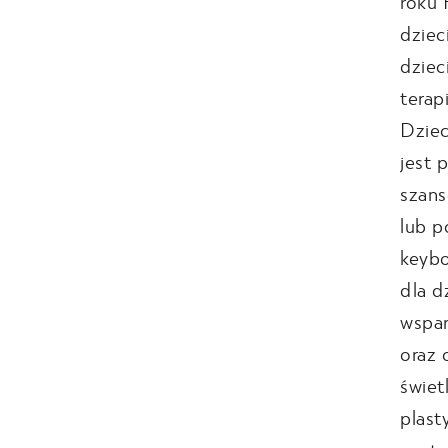
roku 
dziec
dziec
terap
Dziec
jest 
szans
lub p
keybo
dla d
wspar
oraz 
świet
plast