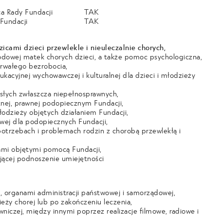
a Rady Fundacji
TAK
Fundacji
TAK
icami dzieci przewlekle i nieuleczalnie chorych,
wodowej matek chorych dzieci, a także pomoc psychologiczna,
trwałego bezrobocia,
acyjnej wychowawczej i kulturalnej dla dzieci i młodzieży
słych zwłaszcza niepełnosprawnych,
nej, prawnej podopiecznym Fundacji,
łodzieży objętych działaniem Fundacji,
owej dla podopiecznych Fundacji,
otrzebach i problemach rodzin z chorobą przewlekłą i
ami objętymi pomocą Fundacji,
ającej podnoszenie umiejętności
i, organami administracji państwowej
i samorządowej,
eży chorej lub po zakończeniu leczenia,
niczej, między innymi poprzez realizacje filmowe, radiowe i