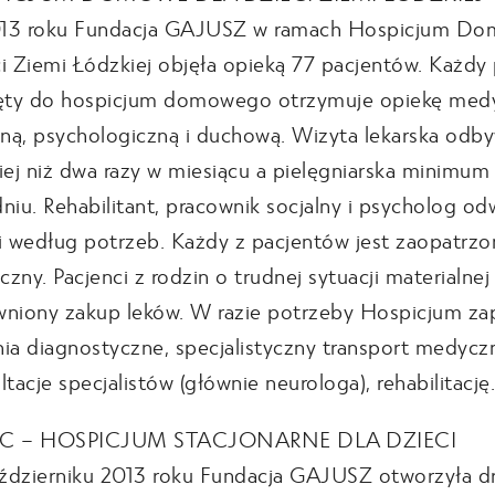
13 roku Fundacja GAJUSZ w ramach Hospicjum Do
i Ziemi Łódzkiej objęła opieką 77 pacjentów. Każdy 
ęty do hospicjum domowego otrzymuje opiekę med
lną, psychologiczną i duchową. Wizyta lekarska odby
iej niż dwa razy w miesiącu a pielęgniarska minimum
niu. Rehabilitant, pracownik socjalny i psycholog od
i według potrzeb. Każdy z pacjentów jest zaopatrzo
zny. Pacjenci z rodzin o trudnej sytuacji materialnej
niony zakup leków. W razie potrzeby Hospicjum za
ia diagnostyczne, specjalistyczny transport medycz
ltacje specjalistów (głównie neurologa), rehabilitację.
C – HOSPICJUM STACJONARNE DLA DZIECI
dzierniku 2013 roku Fundacja GAJUSZ otworzyła d