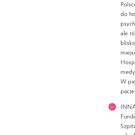
Polsc
do ho
psych
ale r
blisk
miejs
Hospi
medyc
W pie
pacje
INN
Funda
Szpit