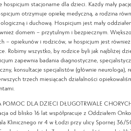
e hospicjum stacjonarne dla dzieci. Każdy mały pacj
spicjum otrzymuje opiekę medyczną, a rodzina równi
ologiczną i duchową. Hospicjum jest mały oddziałe
ównież domem – przytulnym i bezpiecznym. Większo
ich – opiekunów i rodziców, w hospicjum jest również
ce. Robimy wszystko, by rodzice byli jak najbliżej dzie
cjum zapewnia badania diagnostyczne, specjalistycz
zny, konsultacje specjalistów (głównie neurologa), re
rwszych trzech miesiącach działalności opiekowaliśm
ntami.
A POMOC DLA DZIECI DŁUGOTRWALE CHORYC
cja od blisko 16 lat współpracuje z Oddziałem Onk
ala Klinicznego nr 4 w Łodzi przy ulicy Spornej 36/