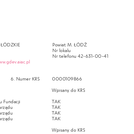
 ŁÓDZKIE
Powiat M. ŁÓDŹ
Nr lokalu
Nr telefonu 42-631-00-41
w.gdev.aiac.pl
6. Numer KRS
0000109866
Wpisany do KRS
u Fundacji
TAK
arządu
TAK
arządu
TAK
arządu
TAK
Wpisany do KRS