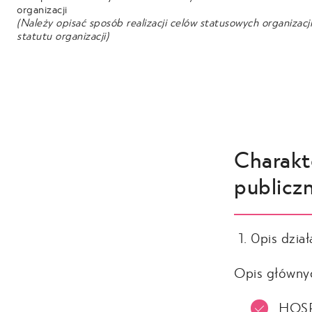
organizacji
(Należy opisać sposób realizacji celów statusowych organizacj
statutu organizacji)
Charakte
publicz
0pis dział
Opis głównyc
HOSP