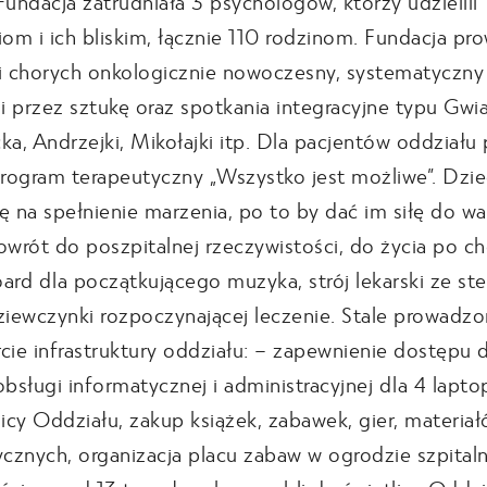
Fundacja zatrudniała 3 psychologów, którzy udzielili
iom i ich bliskim, łącznie 110 rodzinom. Fundacja pr
i chorych onkologicznie nowoczesny, systematyczn
ii przez sztukę oraz spotkania integracyjne typu Gwi
ka, Andrzejki, Mikołajki itp. Dla pacjentów oddział
program terapeutyczny „Wszystko jest możliwe”. Dzie
ę na spełnienie marzenia, po to by dać im siłę do wa
owrót do poszpitalnej rzeczywistości, do życia po c
ard dla początkującego muzyka, strój lekarski ze s
ziewczynki rozpoczynającej leczenie. Stale prowadzo
cie infrastruktury oddziału: – zapewnienie dostępu 
obsługi informatycznej i administracyjnej dla 4 lapt
licy Oddziału, zakup książek, zabawek, gier, materia
ycznych, organizacja placu zabaw w ogrodzie szpita