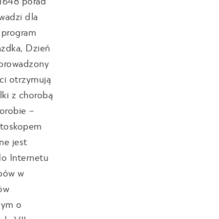
 1648 porad
owadzi dla
y program
azdka, Dzień
u prowadzony
ci otrzymują
lki z chorobą
horobie –
tetoskopem
ne jest
do Internetu
opów w
łów
lnym o