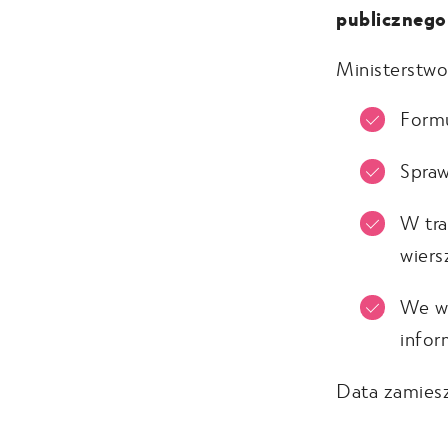
publicznego
Ministerstwo 
Formu
Spraw
W tra
wiers
We ws
infor
Data zamies