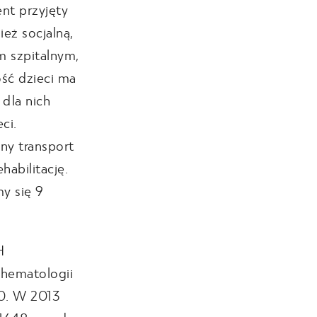
ent przyjęty
eż socjalną,
m szpitalnym,
ść dzieci ma
 dla nich
ci.
ny transport
habilitację.
y się 9
H
ohematologii
50. W 2013