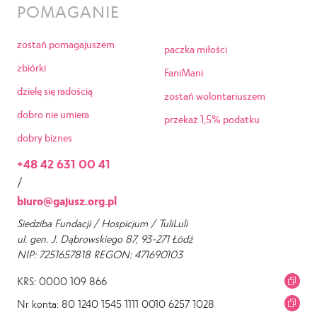
POMAGANIE
zostań pomagajuszem
paczka miłości
zbiórki
FaniMani
dzielę się radością
zostań wolontariuszem
dobro nie umiera
przekaż 1,5% podatku
dobry biznes
+48 42 631 00 41
/
biuro@gajusz.org.pl
Siedziba Fundacji / Hospicjum / TuliLuli
ul. gen. J. Dąbrowskiego 87, 93-271 Łódź
NIP: 7251657818 REGON: 471690103
KRS: 0000 109 866
Nr konta: 80 1240 1545 1111 0010 6257 1028